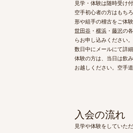
​見学・体験は随時受け
空手初心者の方はもち
形や組手の稽古を
ご体
世田谷
・
横浜
・
藤沢
の
らお申し込みください
数日中にメールにて詳
体験の方は、当日は飲
お越しください。
空手
​入会の流れ
見学や体験をしていた