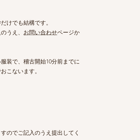
学だけでも結構です。
のうえ、​
お問
い合わせ
ペ
ージか
い
服装で
​、稽古開始10分前までに
でおこないます。
ますのでご記入のうえ提出してく