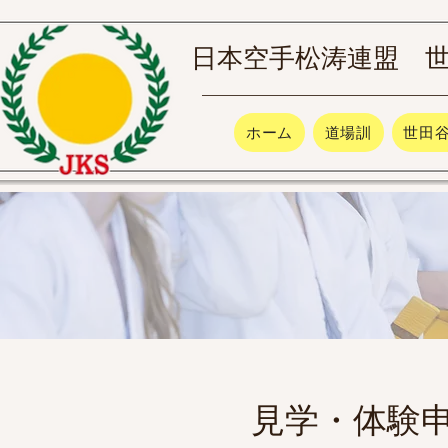
日本空手松涛連盟 
ホーム
道場訓
世田
​見学・体験